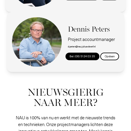
Dennis Peters
Project accountmanager
d.peters@nau.juliusvdwerf.nl
Bel: (06) 51 24 03 35
Opslaan
NIEUWSGIERIG
NAAR MEER?
NAU is 100% van nu en werkt met de nieuwste trends
en technieken. Onze projectmanagers lichten deze
innovatieve ontwikkelingen graag toe. Maak kennis