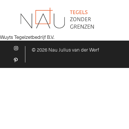
Wuyts Tegelzetbedrijf B.V.
© 2026 Nau Julius van der Werf